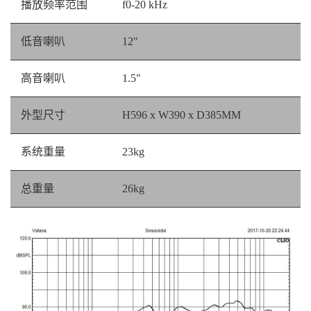
播放频率范围
f0-20 kHz
低音喇叭
12"
高音喇叭
1.5"
外型尺寸
H596 x W390 x D385MM
系统重量
23kg
总重量
26kg